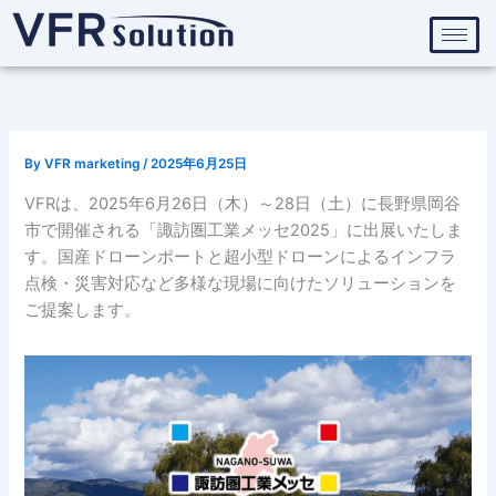
内
容
を
ス
キ
ッ
By
VFR marketing
/
2025年6月25日
プ
VFRは、2025年6月26日（木）～28日（土）に長野県岡谷
市で開催される「諏訪圏工業メッセ2025」に出展いたしま
す。国産ドローンポートと超小型ドローンによるインフラ
点検・災害対応など多様な現場に向けたソリューションを
ご提案します。