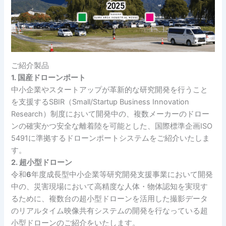
ご紹介製品
1. 国産ドローンポート
中小企業やスタートアップが革新的な研究開発を行うこと
を支援するSBIR（Small/Startup Business Innovation
Research）制度において開発中の、複数メーカーのドロー
ンの確実かつ安全な離着陸を可能とした、国際標準企画ISO
5491に準拠するドローンポートシステムをご紹介いたしま
す。
2. 超小型ドローン
令和
6
年度成長型中小企業等研究開発支援事業において開発
中の、災害現場において高精度な人体・物体認知を実現す
るために、複数台の超小型ドローンを活用した撮影データ
のリアルタイム映像共有システムの開発を行なっている超
小型ドローンのご紹介をいたします。